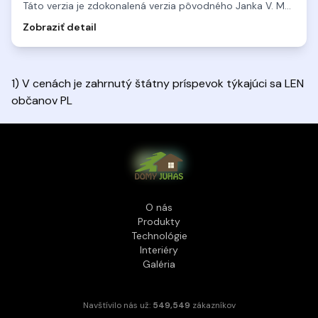
Táto verzia je zdokonalená verzia pôvodného Janka V. Má vyš
...
Zobraziť detail
1) V cenách je zahrnutý štátny príspevok týkajúci sa LEN
občanov PL
O nás
Produkty
Technológie
Interiéry
Galéria
Navštívilo nás už:
549,549
zákazníkov