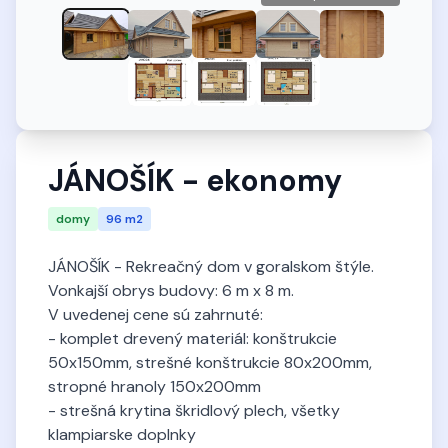
JÁNOŠÍK - ekonomy
domy
96 m2
JÁNOŠÍK - Rekreačný dom v goralskom štýle.
Vonkajší obrys budovy: 6 m x 8 m.
V uvedenej cene sú zahrnuté:
- komplet drevený materiál: konštrukcie
50x150mm, strešné konštrukcie 80x200mm,
stropné hranoly 150x200mm
- strešná krytina škridlový plech, všetky
klampiarske doplnky