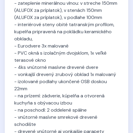
- zateplenie minerálnou vlnou: v streche 150mm
(ALUFOX za príplatok), v stenách 150mm
(ALUFOX za príplatok), v podlahe 100mm
- interiérové steny obité tatranským profilom,
kupelňa pripravená na pokládku keramického
obkladu,
- Eurodvere 3x malované
- PVC okná s izolačným dvojsklom, 1x veľké
terasové okno
- 4ks vnútorné masívne drevené dvere
- vonkajší drevený zrubový obklad 1x malovaný
- izolované podlahy ukončené OSB doskou
22mm
- na prízemí: zádverie, kúpelňa a otvorená
kuchyňa s obývacou izbou
- na poschodí: 2 oddelené spálne
- vnútorné masívne smrekové drevené
schodište
- drevené vnútorné aj vonkajšie parapety