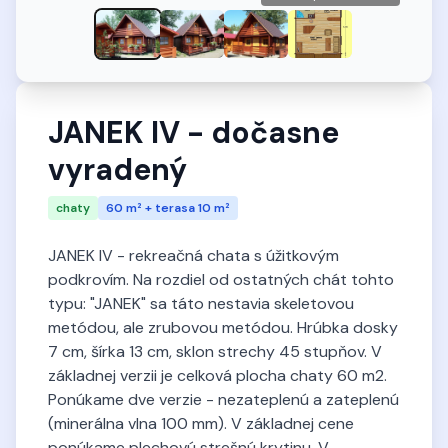
JANEK IV - dočasne
vyradený
chaty
60 m² + terasa 10 m²
JANEK IV - rekreačná chata s úžitkovým
podkrovím. Na rozdiel od ostatných chát tohto
typu: "JANEK" sa táto nestavia skeletovou
metódou, ale zrubovou metódou. Hrúbka dosky
7 cm, šírka 13 cm, sklon strechy 45 stupňov. V
základnej verzii je celková plocha chaty 60 m2.
Ponúkame dve verzie - nezateplenú a zateplenú
(minerálna vlna 100 mm). V základnej cene
ponúkame plechovú strešnú krytinu. V