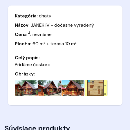
Kategória:
chaty
Názov:
JANEK IV - dočasne vyradený
Cena ¹⁾:
neznáme
Plocha:
60 m² + terasa 10 m²
Celý popis:
Pridáme čoskoro
Obrázky:
Súvisiace produkty