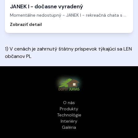
JANEK I - dočasne vyradený
Momentálne nedostupný - JANEK I - rekreačná chata s úžitkový
Zobraziť detail
1) V cenách je zahrnutý štátny príspevok týkajúci sa LEN
občanov PL
O nás
Produkty
Technológie
Interiéry
Galéria