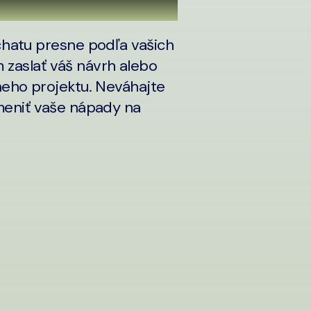
chatu presne podľa vašich
m zaslať váš návrh alebo
neho projektu. Neváhajte
meniť vaše nápady na