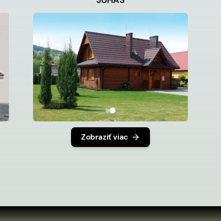
JUHAS
Zobraziť viac
eme aj individuálne