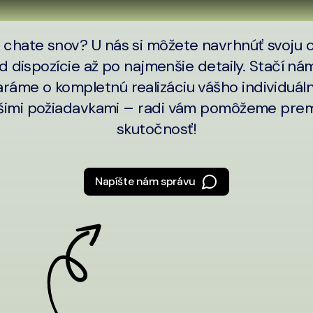
 chate snov? U nás si môžete navrhnúť svoju 
 dispozície až po najmenšie detaily. Stačí ná
ráme o kompletnú realizáciu vášho individuál
ašimi požiadavkami – radi vám pomôžeme pre
skutočnosť!
Napíšte nám správu