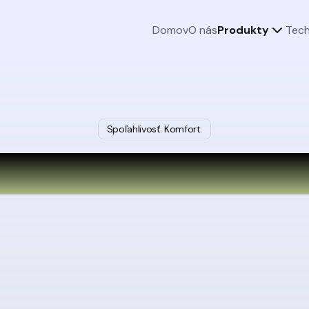
Domov
O nás
Produkty
Tech
Spoľahlivosť. Komfort.
Rekreačné domy